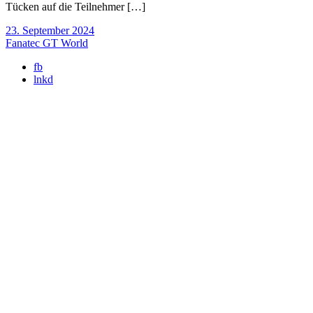
Tücken auf die Teilnehmer […]
23. September 2024
Fanatec GT World
fb
lnkd