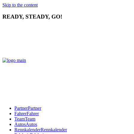
Skip to the content
READY, STEADY, GO!
Partner
Partner
Fahrer
Fahrer
Team
Team
Autos
Autos
Rennkalender
Rennkalender