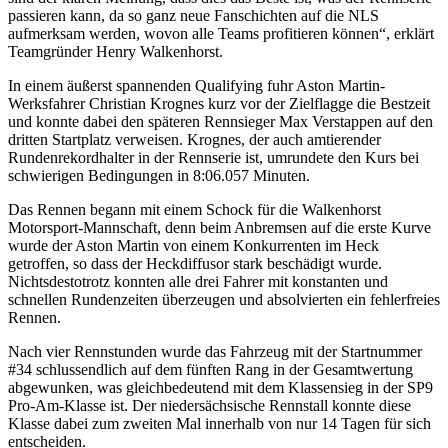
passieren kann, da so ganz neue Fanschichten auf die NLS
aufmerksam werden, wovon alle Teams profitieren können“, erklärt
Teamgründer Henry Walkenhorst.
In einem äußerst spannenden Qualifying fuhr Aston Martin-
Werksfahrer Christian Krognes kurz vor der Zielflagge die Bestzeit
und konnte dabei den späteren Rennsieger Max Verstappen auf den
dritten Startplatz verweisen. Krognes, der auch amtierender
Rundenrekordhalter in der Rennserie ist, umrundete den Kurs bei
schwierigen Bedingungen in 8:06.057 Minuten.
Das Rennen begann mit einem Schock für die Walkenhorst
Motorsport-Mannschaft, denn beim Anbremsen auf die erste Kurve
wurde der Aston Martin von einem Konkurrenten im Heck
getroffen, so dass der Heckdiffusor stark beschädigt wurde.
Nichtsdestotrotz konnten alle drei Fahrer mit konstanten und
schnellen Rundenzeiten überzeugen und absolvierten ein fehlerfreies
Rennen.
Nach vier Rennstunden wurde das Fahrzeug mit der Startnummer
#34 schlussendlich auf dem fünften Rang in der Gesamtwertung
abgewunken, was gleichbedeutend mit dem Klassensieg in der SP9
Pro-Am-Klasse ist. Der niedersächsische Rennstall konnte diese
Klasse dabei zum zweiten Mal innerhalb von nur 14 Tagen für sich
entscheiden.