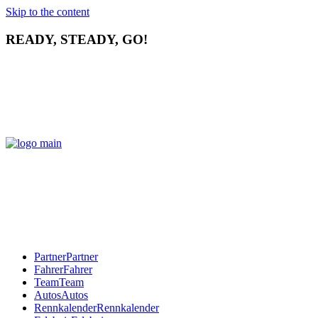
Skip to the content
READY, STEADY, GO!
Partner
Partner
Fahrer
Fahrer
Team
Team
Autos
Autos
Rennkalender
Rennkalender