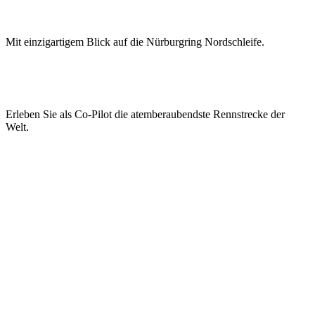
VIP-LOUNGE
Mit einzigartigem Blick auf die Nürburgring Nordschleife.
Jetzt anfragen
RACE-TAXI
Erleben Sie als Co-Pilot die atemberaubendste Rennstrecke der
Welt.
Jetzt anfragen
ONE GOAL.
ONE TEAM.