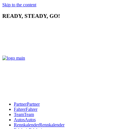
Skip to the content
READY, STEADY, GO!
Partner
Partner
Fahrer
Fahrer
Team
Team
Autos
Autos
Rennkalender
Rennkalender