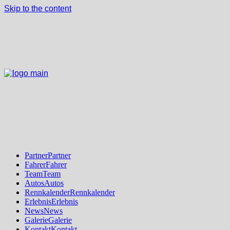
Skip to the content
Partner
Partner
Fahrer
Fahrer
Team
Team
Autos
Autos
Rennkalender
Rennkalender
Erlebnis
Erlebnis
News
News
Galerie
Galerie
Kontakt
Kontakt