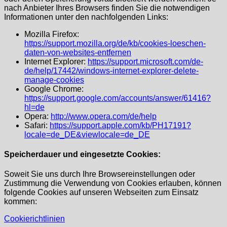
nach Anbieter Ihres Browsers finden Sie die notwendigen
Informationen unter den nachfolgenden Links:
Mozilla Firefox:
https://support.mozilla.org/de/kb/cookies-loeschen-
daten-von-websites-entfernen
Internet Explorer:
https://support.microsoft.com/de-
de/help/17442/windows-internet-explorer-delete-
manage-cookies
Google Chrome:
https://support.google.com/accounts/answer/61416?
hl=de
Opera:
http://www.opera.com/de/help
Safari:
https://support.apple.com/kb/PH17191?
locale=de_DE&viewlocale=de_DE
Speicherdauer und eingesetzte Cookies:
Soweit Sie uns durch Ihre Browsereinstellungen oder
Zustimmung die Verwendung von Cookies erlauben, können
folgende Cookies auf unseren Webseiten zum Einsatz
kommen:
Cookierichtlinien