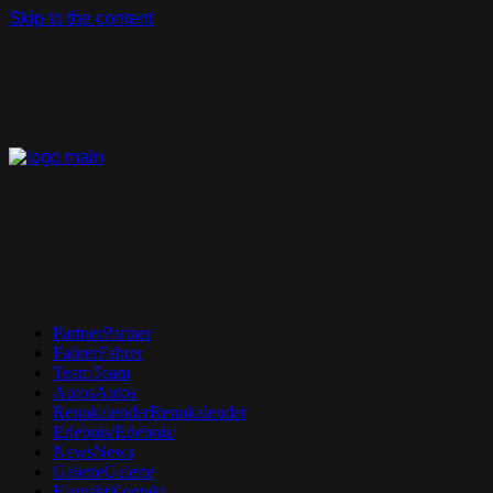
Skip to the content
Partner
Partner
Fahrer
Fahrer
Team
Team
Autos
Autos
Rennkalender
Rennkalender
Erlebnis/
Erlebnis/
News
News
Galerie
Galerie
Kontakt
Kontakt