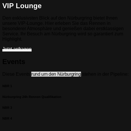
VIP Lounge
Den exklusivsten Blick auf den Nürburgring bietet Ihnen
unsere VIP-Lounge. Hier erleben Sie das Rennen in
besonderer Atmosphäre und genießen dabei erstklassigen
Service. Ihr Besuch am Nürburgring wird so garantiert zum
Highlight.
Jetzt anfragen
Events
Diese Events
rund um den Nürburgring
stehen in der Pipeline:
NBR 1
Nürburgring 24h Rennen Qualifikation
NBR 3
NBR 4