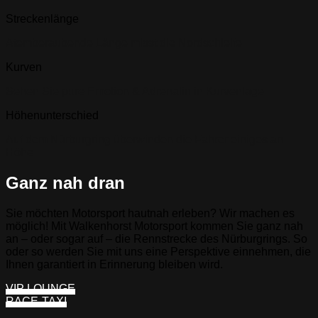
Streckenlänge
Atemberaubende Länge misst die Nordschleife
Kurven
Sehen Sie pure Emotion & Adrenalin in Kurvenlage
Höhenunterschied
Auf dem Nürburgring überwinden die Fahrer einiges an
Höhe
Ganz nah dran
Sie möchten Motorsport hautnah erleben? Wir machen es
möglich! Mit Walkenhorst Motorsport kommen Sie ganz nah
an – oder sogar auf – die Rennstrecke des Nürburgrings. So
oder so werden Sie mit uns eine Perspektive einnehmen, die
Ihnen garantiert in Erinnerung bleiben wird.
VIP LOUNGE
RACE-TAXI