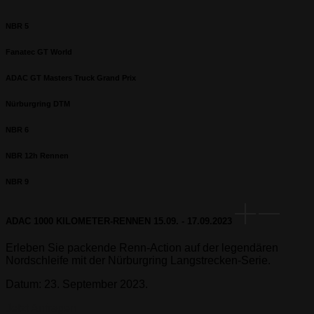
NBR 5
Fanatec GT World
ADAC GT Masters Truck Grand Prix
Nürburgring DTM
NBR 6
NBR 12h Rennen
NBR 9
ADAC 1000 KILOMETER-RENNEN
15.09. - 17.09.2023
Erleben Sie packende Renn-Action auf der legendären
Nordschleife mit der Nürburgring Langstrecken-Serie.
Datum: 23. September 2023.
Jetzt Anfragen