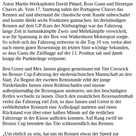
Aston Martin-Werkspiloten David Pittard, Ross Gunn und Henrique
Chaves ab. Vom 17. Startrang nahm der Portugiese Chaves das
Rennen auf und überstand die chaotische erste Runde unbeschadet
und konnte direkt sechs Positionen gutmachen. Im dreistündigen
Rennen auf dem GP-Kurs des Nürburgrings war das Fahrzeug
lange Zeit in hartumkämpfte Zwei- und Mehrkämpfte verwickelt,
was für Spannung in der Box von Walkenhorst Motorsport sorgte.
So schob sich das Fahrzeug zeitweise in die Top 10 vor, verlor aber
nach einem guten Boxenstopp im letzten Stint wichtige Sekunden,
so dass Gunn die Zielflagge auf der 13. Position sah und damit
knapp die Punkteränge verpasste.
Ben Green und Mex Jansen gingen gemeinsam mit Tim Creswick
im Bronze Cup-Fahrzeug der niedersächsischen Mannschaft an den
Start. Zu Beginn der zweiten Rennstunde erlitt der junge
Niederländer Jansen einen Reifenschaden und musste
außerplanmäßig die Boxengasse ansteuern, um den beschädigten
Reifen wechseln zu lassen. Durch den zusätzlichen Boxenaufenthalt
verlor das Fahrzeug viel Zeit, so dass Jansen und Green in der
verbleibenden Rennzeit eine Aufholjagd starteten und einen
Rückstand von über einer halben Minute auf die restlichen
Fahrzeuge in der Klasse aufholen konnten. Auf Rang zwölf im
Bronze Cup beendete das Trio schlussendlich das Rennen.
„Um ehrlich zu sein, hat uns im Rennen etwas der Speed zur