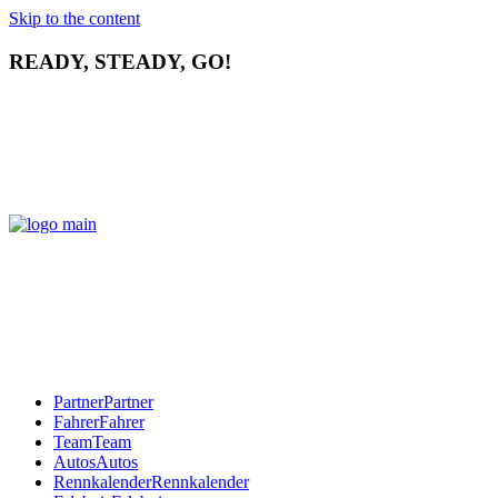
Skip to the content
READY, STEADY, GO!
Partner
Partner
Fahrer
Fahrer
Team
Team
Autos
Autos
Rennkalender
Rennkalender