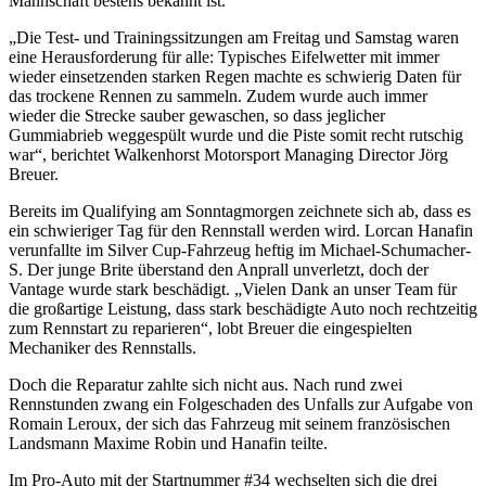
Mannschaft bestens bekannt ist.
„Die Test- und Trainingssitzungen am Freitag und Samstag waren
eine Herausforderung für alle: Typisches Eifelwetter mit immer
wieder einsetzenden starken Regen machte es schwierig Daten für
das trockene Rennen zu sammeln. Zudem wurde auch immer
wieder die Strecke sauber gewaschen, so dass jeglicher
Gummiabrieb weggespült wurde und die Piste somit recht rutschig
war“, berichtet Walkenhorst Motorsport Managing Director Jörg
Breuer.
Bereits im Qualifying am Sonntagmorgen zeichnete sich ab, dass es
ein schwieriger Tag für den Rennstall werden wird. Lorcan Hanafin
verunfallte im Silver Cup-Fahrzeug heftig im Michael-Schumacher-
S. Der junge Brite überstand den Anprall unverletzt, doch der
Vantage wurde stark beschädigt. „Vielen Dank an unser Team für
die großartige Leistung, dass stark beschädigte Auto noch rechtzeitig
zum Rennstart zu reparieren“, lobt Breuer die eingespielten
Mechaniker des Rennstalls.
Doch die Reparatur zahlte sich nicht aus. Nach rund zwei
Rennstunden zwang ein Folgeschaden des Unfalls zur Aufgabe von
Romain Leroux, der sich das Fahrzeug mit seinem französischen
Landsmann Maxime Robin und Hanafin teilte.
Im Pro-Auto mit der Startnummer #34 wechselten sich die drei