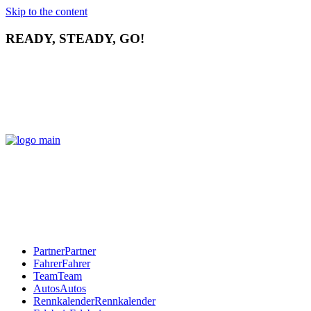
Skip to the content
READY, STEADY, GO!
Partner
Partner
Fahrer
Fahrer
Team
Team
Autos
Autos
Rennkalender
Rennkalender