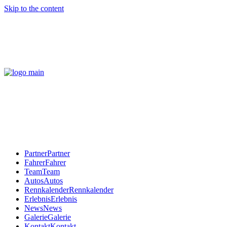
Skip to the content
Partner
Partner
Fahrer
Fahrer
Team
Team
Autos
Autos
Rennkalender
Rennkalender
Erlebnis
Erlebnis
News
News
Galerie
Galerie
Kontakt
Kontakt