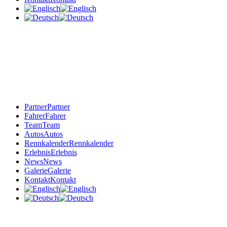
Partner
Partner
Fahrer
Fahrer
Team
Team
Autos
Autos
Rennkalender
Rennkalender
Erlebnis
Erlebnis
News
News
Galerie
Galerie
Kontakt
Kontakt