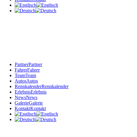
Partner
Partner
Fahrer
Fahrer
Team
Team
Autos
Autos
Rennkalender
Rennkalender
Erlebnis
Erlebnis
News
News
Galerie
Galerie
Kontakt
Kontakt