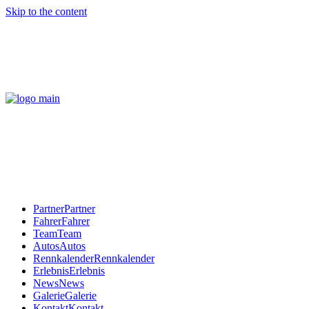
Skip to the content
Partner
Partner
Fahrer
Fahrer
Team
Team
Autos
Autos
Rennkalender
Rennkalender
Erlebnis
Erlebnis
News
News
Galerie
Galerie
Kontakt
Kontakt