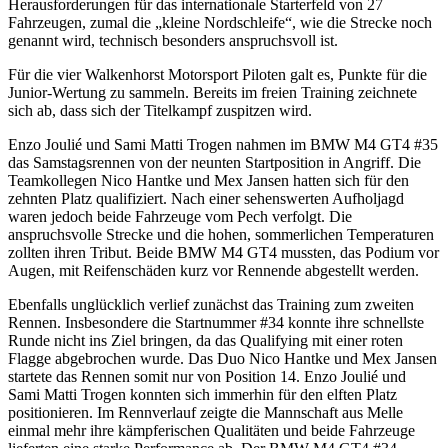
Herausforderungen für das internationale Starterfeld von 27
Fahrzeugen, zumal die „kleine Nordschleife“, wie die Strecke noch
genannt wird, technisch besonders anspruchsvoll ist.
Für die vier Walkenhorst Motorsport Piloten galt es, Punkte für die
Junior-Wertung zu sammeln. Bereits im freien Training zeichnete
sich ab, dass sich der Titelkampf zuspitzen wird.
Enzo Joulié und Sami Matti Trogen nahmen im BMW M4 GT4 #35
das Samstagsrennen von der neunten Startposition in Angriff. Die
Teamkollegen Nico Hantke und Mex Jansen hatten sich für den
zehnten Platz qualifiziert. Nach einer sehenswerten Aufholjagd
waren jedoch beide Fahrzeuge vom Pech verfolgt. Die
anspruchsvolle Strecke und die hohen, sommerlichen Temperaturen
zollten ihren Tribut. Beide BMW M4 GT4 mussten, das Podium vor
Augen, mit Reifenschäden kurz vor Rennende abgestellt werden.
Ebenfalls unglücklich verlief zunächst das Training zum zweiten
Rennen. Insbesondere die Startnummer #34 konnte ihre schnellste
Runde nicht ins Ziel bringen, da das Qualifying mit einer roten
Flagge abgebrochen wurde. Das Duo Nico Hantke und Mex Jansen
startete das Rennen somit nur von Position 14. Enzo Joulié und
Sami Matti Trogen konnten sich immerhin für den elften Platz
positionieren. Im Rennverlauf zeigte die Mannschaft aus Melle
einmal mehr ihre kämpferischen Qualitäten und beide Fahrzeuge