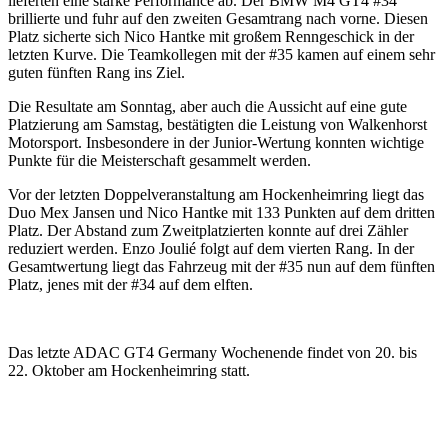
lieferten eine starke Performance ab. Der BMW M4 GT4 #34
brillierte und fuhr auf den zweiten Gesamtrang nach vorne. Diesen
Platz sicherte sich Nico Hantke mit großem Renngeschick in der
letzten Kurve. Die Teamkollegen mit der #35 kamen auf einem sehr
guten fünften Rang ins Ziel.
Die Resultate am Sonntag, aber auch die Aussicht auf eine gute
Platzierung am Samstag, bestätigten die Leistung von Walkenhorst
Motorsport. Insbesondere in der Junior-Wertung konnten wichtige
Punkte für die Meisterschaft gesammelt werden.
Vor der letzten Doppelveranstaltung am Hockenheimring liegt das
Duo Mex Jansen und Nico Hantke mit 133 Punkten auf dem dritten
Platz. Der Abstand zum Zweitplatzierten konnte auf drei Zähler
reduziert werden. Enzo Joulié folgt auf dem vierten Rang. In der
Gesamtwertung liegt das Fahrzeug mit der #35 nun auf dem fünften
Platz, jenes mit der #34 auf dem elften.
Das letzte ADAC GT4 Germany Wochenende findet von 20. bis
22. Oktober am Hockenheimring statt.