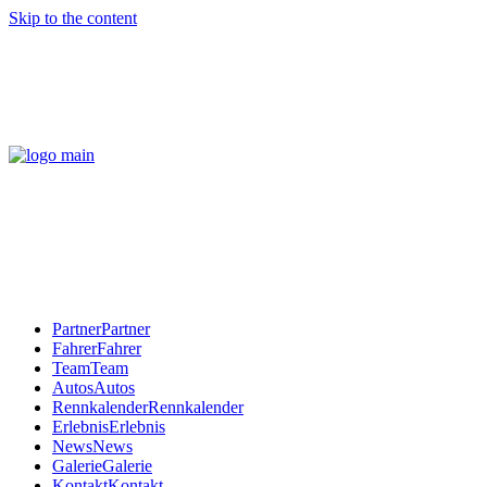
Skip to the content
Partner
Partner
Fahrer
Fahrer
Team
Team
Autos
Autos
Rennkalender
Rennkalender
Erlebnis
Erlebnis
News
News
Galerie
Galerie
Kontakt
Kontakt