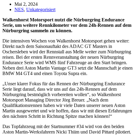
Mai 2, 2024
NES
,
Unkategorisiert
Walkenhorst Motorsport nutzt die Nürburgring Endurance
Serie, um weitere Rennkilometer vor dem 24h-Rennen auf dem
Nürburgring sammeln zu können.
Die intensiven Wochen von Walkenhorst Motorsport gehen weiter:
Direkt nach dem Saisonauftakt des ADAC GT Masters in
Oschersleben wird der Rennstall aus Melle weiter zum Nürburgring
reisen. Bei der ersten Rennveranstaltung der neuen Nürburgring
Endurance Serie wird WMS fünf Fahrzeuge an den Start bringen.
Neben drei Aston Martin Vantage GT3 setzt die Mannschaft je einen
BMW M4 GT4 und einen Toyota Supra ein.
„Unser klarer Fokus für das Rennen der Nürburgring Endurance
Serie liegt darauf, dass wir uns auf das 24h-Rennen auf dem
Nürburgring bestmöglich vorbereiten wollen“, so Walkenhorst
Motorsport Managing Director Jörg Breuer. „Nach dem
Qualifikationsrennen haben wir viele Daten unserer neuen Aston
Martin ausgewertet und wir hoffen, dass wir mit diesen Erfahrungen
den nächsten Schritt in Richtung Spitze machen können!“
Das Topfahrzeug mit der Startnummer #34 wird von den beiden
Aston Martin-Werksfahrern Nicki Thiim und David Pittard pilotiert.