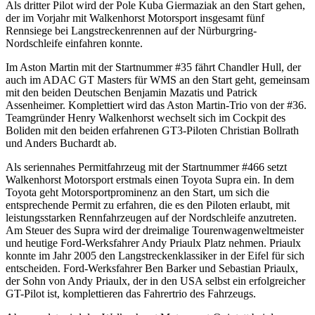
Als dritter Pilot wird der Pole Kuba Giermaziak an den Start gehen,
der im Vorjahr mit Walkenhorst Motorsport insgesamt fünf
Rennsiege bei Langstreckenrennen auf der Nürburgring-
Nordschleife einfahren konnte.
Im Aston Martin mit der Startnummer #35 fährt Chandler Hull, der
auch im ADAC GT Masters für WMS an den Start geht, gemeinsam
mit den beiden Deutschen Benjamin Mazatis und Patrick
Assenheimer. Komplettiert wird das Aston Martin-Trio von der #36.
Teamgründer Henry Walkenhorst wechselt sich im Cockpit des
Boliden mit den beiden erfahrenen GT3-Piloten Christian Bollrath
und Anders Buchardt ab.
Als seriennahes Permitfahrzeug mit der Startnummer #466 setzt
Walkenhorst Motorsport erstmals einen Toyota Supra ein. In dem
Toyota geht Motorsportprominenz an den Start, um sich die
entsprechende Permit zu erfahren, die es den Piloten erlaubt, mit
leistungsstarken Rennfahrzeugen auf der Nordschleife anzutreten.
Am Steuer des Supra wird der dreimalige Tourenwagenweltmeister
und heutige Ford-Werksfahrer Andy Priaulx Platz nehmen. Priaulx
konnte im Jahr 2005 den Langstreckenklassiker in der Eifel für sich
entscheiden. Ford-Werksfahrer Ben Barker und Sebastian Priaulx,
der Sohn von Andy Priaulx, der in den USA selbst ein erfolgreicher
GT-Pilot ist, komplettieren das Fahrertrio des Fahrzeugs.