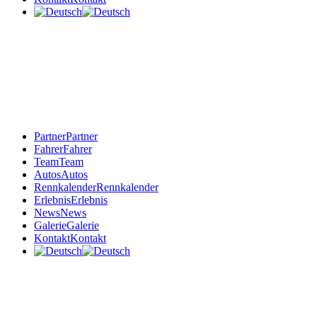
Partner
Partner
Fahrer
Fahrer
Team
Team
Autos
Autos
Rennkalender
Rennkalender
Erlebnis
Erlebnis
News
News
Galerie
Galerie
Kontakt
Kontakt