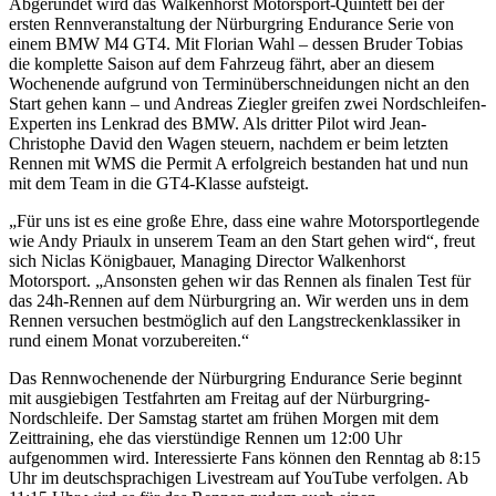
Abgerundet wird das Walkenhorst Motorsport-Quintett bei der
ersten Rennveranstaltung der Nürburgring Endurance Serie von
einem BMW M4 GT4. Mit Florian Wahl – dessen Bruder Tobias
die komplette Saison auf dem Fahrzeug fährt, aber an diesem
Wochenende aufgrund von Terminüberschneidungen nicht an den
Start gehen kann – und Andreas Ziegler greifen zwei Nordschleifen-
Experten ins Lenkrad des BMW. Als dritter Pilot wird Jean-
Christophe David den Wagen steuern, nachdem er beim letzten
Rennen mit WMS die Permit A erfolgreich bestanden hat und nun
mit dem Team in die GT4-Klasse aufsteigt.
„Für uns ist es eine große Ehre, dass eine wahre Motorsportlegende
wie Andy Priaulx in unserem Team an den Start gehen wird“, freut
sich Niclas Königbauer, Managing Director Walkenhorst
Motorsport. „Ansonsten gehen wir das Rennen als finalen Test für
das 24h-Rennen auf dem Nürburgring an. Wir werden uns in dem
Rennen versuchen bestmöglich auf den Langstreckenklassiker in
rund einem Monat vorzubereiten.“
Das Rennwochenende der Nürburgring Endurance Serie beginnt
mit ausgiebigen Testfahrten am Freitag auf der Nürburgring-
Nordschleife. Der Samstag startet am frühen Morgen mit dem
Zeittraining, ehe das vierstündige Rennen um 12:00 Uhr
aufgenommen wird. Interessierte Fans können den Renntag ab 8:15
Uhr im deutschsprachigen Livestream auf YouTube verfolgen. Ab