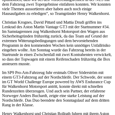
dem Fahrzeug zwei Topergebnisse einfahren konnten. Wir konnten
viele Themen aussortieren aber haben auch noch einige
Hausaufgaben zu erledigen“, so Teamgründer Henry Walkenhorst.
Christian Krognes, David Pittard und Mattia Drudi griffen ins
Lenkrad des Aston Martin Vantage GT3 mit der Startnummer #34.
Im Samstagrennen zog Walkenhorst Motorsport den Wagen aus
Sicherheitsgründen frühzeitig zurück, da das Team auf Grund der
extremen Witterungsbedingungen und dem bevorstehenden
Programm in den kommenden Wochen kein unnötiges Unfallrisiko
eingehen wollte. Am Sonntag wurde das Fahrzeug bereits in der
Startrunde in einen Zwischenfall mit zwei Kontrahenten verwickelt,
so dass der Topwagen mit einem Reifenschaden frühzeitig die Box
ansteuern musste.
Im SP9 Pro-Am-Fahrzeug fuhr erstmals Oliver Söderström mit
einem GT3-Fahrzeug auf der Nordschleife. Der Schwede, der sonst
im GT World Challenge Europe powered by AWS Endurance Cup
für Walkenhorst Motorsport antritt, konnte direkt mit schnellen
Rundenzeiten überzeugen. Und auch sein Partner, der erfahrene
Norweger Anders Buchardt, zeigte eine starke Leistung auf der
Nordschleife. Das Duo beendete den Sonntagslauf auf dem dritten
Rang in der Klasse.
Henry Walkenhorst und Christian Bollrath fuhren mit ihrem Aston