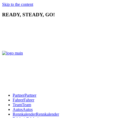
Skip to the content
READY, STEADY, GO!
Partner
Partner
Fahrer
Fahrer
Team
Team
Autos
Autos
Rennkalender
Rennkalender