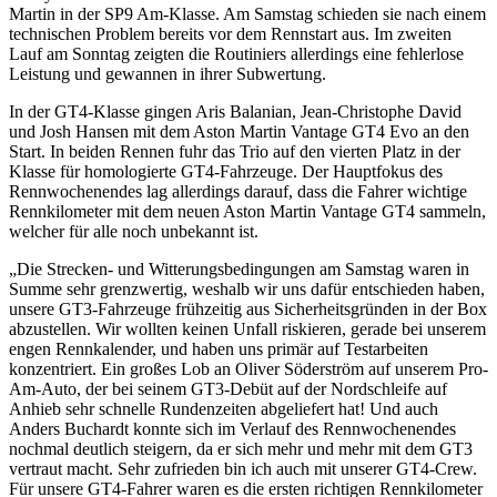
Martin in der SP9 Am-Klasse. Am Samstag schieden sie nach einem
technischen Problem bereits vor dem Rennstart aus. Im zweiten
Lauf am Sonntag zeigten die Routiniers allerdings eine fehlerlose
Leistung und gewannen in ihrer Subwertung.
In der GT4-Klasse gingen Aris Balanian, Jean-Christophe David
und Josh Hansen mit dem Aston Martin Vantage GT4 Evo an den
Start. In beiden Rennen fuhr das Trio auf den vierten Platz in der
Klasse für homologierte GT4-Fahrzeuge. Der Hauptfokus des
Rennwochenendes lag allerdings darauf, dass die Fahrer wichtige
Rennkilometer mit dem neuen Aston Martin Vantage GT4 sammeln,
welcher für alle noch unbekannt ist.
„Die Strecken- und Witterungsbedingungen am Samstag waren in
Summe sehr grenzwertig, weshalb wir uns dafür entschieden haben,
unsere GT3-Fahrzeuge frühzeitig aus Sicherheitsgründen in der Box
abzustellen. Wir wollten keinen Unfall riskieren, gerade bei unserem
engen Rennkalender, und haben uns primär auf Testarbeiten
konzentriert. Ein großes Lob an Oliver Söderström auf unserem Pro-
Am-Auto, der bei seinem GT3-Debüt auf der Nordschleife auf
Anhieb sehr schnelle Rundenzeiten abgeliefert hat! Und auch
Anders Buchardt konnte sich im Verlauf des Rennwochenendes
nochmal deutlich steigern, da er sich mehr und mehr mit dem GT3
vertraut macht. Sehr zufrieden bin ich auch mit unserer GT4-Crew.
Für unsere GT4-Fahrer waren es die ersten richtigen Rennkilometer