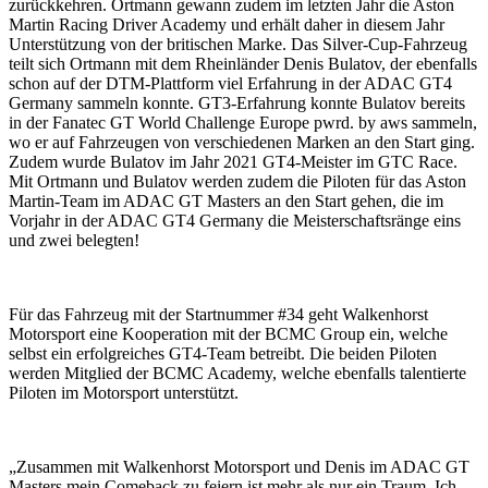
zurückkehren. Ortmann gewann zudem im letzten Jahr die Aston
Martin Racing Driver Academy und erhält daher in diesem Jahr
Unterstützung von der britischen Marke. Das Silver-Cup-Fahrzeug
teilt sich Ortmann mit dem Rheinländer Denis Bulatov, der ebenfalls
schon auf der DTM-Plattform viel Erfahrung in der ADAC GT4
Germany sammeln konnte. GT3-Erfahrung konnte Bulatov bereits
in der Fanatec GT World Challenge Europe pwrd. by aws sammeln,
wo er auf Fahrzeugen von verschiedenen Marken an den Start ging.
Zudem wurde Bulatov im Jahr 2021 GT4-Meister im GTC Race.
Mit Ortmann und Bulatov werden zudem die Piloten für das Aston
Martin-Team im ADAC GT Masters an den Start gehen, die im
Vorjahr in der ADAC GT4 Germany die Meisterschaftsränge eins
und zwei belegten!
Für das Fahrzeug mit der Startnummer #34 geht Walkenhorst
Motorsport eine Kooperation mit der BCMC Group ein, welche
selbst ein erfolgreiches GT4-Team betreibt. Die beiden Piloten
werden Mitglied der BCMC Academy, welche ebenfalls talentierte
Piloten im Motorsport unterstützt.
„Zusammen mit Walkenhorst Motorsport und Denis im ADAC GT
Masters mein Comeback zu feiern ist mehr als nur ein Traum. Ich