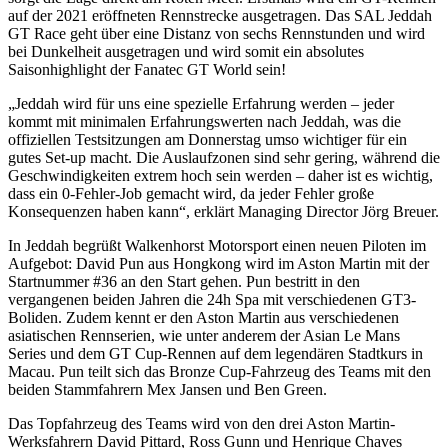
auf der 2021 eröffneten Rennstrecke ausgetragen. Das SAL Jeddah
GT Race geht über eine Distanz von sechs Rennstunden und wird
bei Dunkelheit ausgetragen und wird somit ein absolutes
Saisonhighlight der Fanatec GT World sein!
„Jeddah wird für uns eine spezielle Erfahrung werden – jeder
kommt mit minimalen Erfahrungswerten nach Jeddah, was die
offiziellen Testsitzungen am Donnerstag umso wichtiger für ein
gutes Set-up macht. Die Auslaufzonen sind sehr gering, während die
Geschwindigkeiten extrem hoch sein werden – daher ist es wichtig,
dass ein 0-Fehler-Job gemacht wird, da jeder Fehler große
Konsequenzen haben kann“, erklärt Managing Director Jörg Breuer.
In Jeddah begrüßt Walkenhorst Motorsport einen neuen Piloten im
Aufgebot: David Pun aus Hongkong wird im Aston Martin mit der
Startnummer #36 an den Start gehen. Pun bestritt in den
vergangenen beiden Jahren die 24h Spa mit verschiedenen GT3-
Boliden. Zudem kennt er den Aston Martin aus verschiedenen
asiatischen Rennserien, wie unter anderem der Asian Le Mans
Series und dem GT Cup-Rennen auf dem legendären Stadtkurs in
Macau. Pun teilt sich das Bronze Cup-Fahrzeug des Teams mit den
beiden Stammfahrern Mex Jansen und Ben Green.
Das Topfahrzeug des Teams wird von den drei Aston Martin-
Werksfahrern David Pittard, Ross Gunn und Henrique Chaves