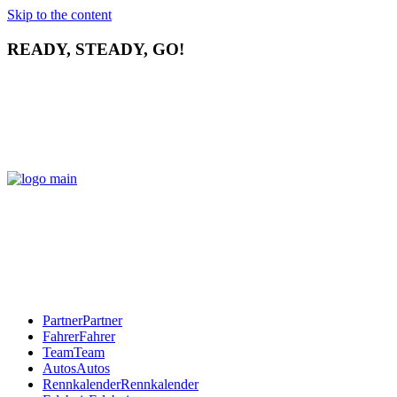
Skip to the content
READY, STEADY, GO!
Partner
Partner
Fahrer
Fahrer
Team
Team
Autos
Autos
Rennkalender
Rennkalender