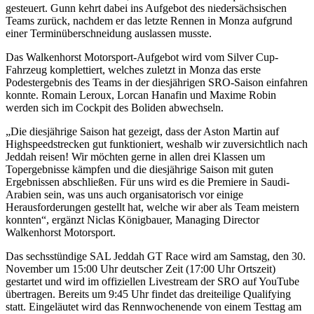
gesteuert. Gunn kehrt dabei ins Aufgebot des niedersächsischen
Teams zurück, nachdem er das letzte Rennen in Monza aufgrund
einer Terminüberschneidung auslassen musste.
Das Walkenhorst Motorsport-Aufgebot wird vom Silver Cup-
Fahrzeug komplettiert, welches zuletzt in Monza das erste
Podestergebnis des Teams in der diesjährigen SRO-Saison einfahren
konnte. Romain Leroux, Lorcan Hanafin und Maxime Robin
werden sich im Cockpit des Boliden abwechseln.
„Die diesjährige Saison hat gezeigt, dass der Aston Martin auf
Highspeedstrecken gut funktioniert, weshalb wir zuversichtlich nach
Jeddah reisen! Wir möchten gerne in allen drei Klassen um
Topergebnisse kämpfen und die diesjährige Saison mit guten
Ergebnissen abschließen. Für uns wird es die Premiere in Saudi-
Arabien sein, was uns auch organisatorisch vor einige
Herausforderungen gestellt hat, welche wir aber als Team meistern
konnten“, ergänzt Niclas Königbauer, Managing Director
Walkenhorst Motorsport.
Das sechsstündige SAL Jeddah GT Race wird am Samstag, den 30.
November um 15:00 Uhr deutscher Zeit (17:00 Uhr Ortszeit)
gestartet und wird im offiziellen Livestream der SRO auf YouTube
übertragen. Bereits um 9:45 Uhr findet das dreiteilige Qualifying
statt. Eingeläutet wird das Rennwochenende von einem Testtag am