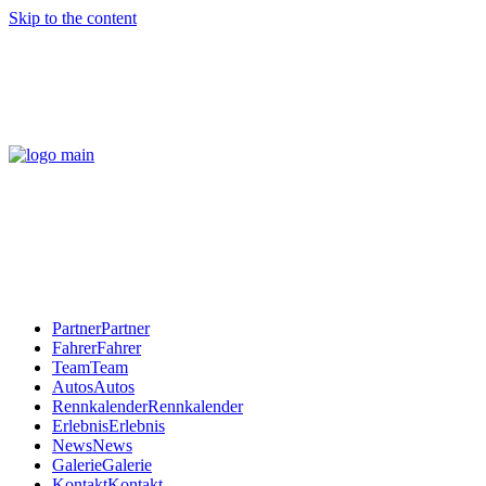
Skip to the content
Partner
Partner
Fahrer
Fahrer
Team
Team
Autos
Autos
Rennkalender
Rennkalender
Erlebnis
Erlebnis
News
News
Galerie
Galerie
Kontakt
Kontakt