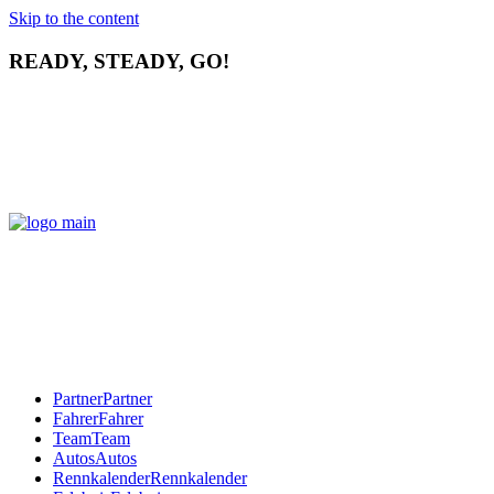
Skip to the content
READY, STEADY, GO!
Partner
Partner
Fahrer
Fahrer
Team
Team
Autos
Autos
Rennkalender
Rennkalender