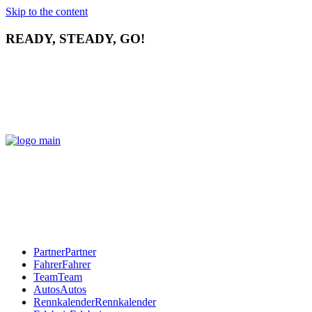
Skip to the content
READY, STEADY, GO!
Partner
Partner
Fahrer
Fahrer
Team
Team
Autos
Autos
Rennkalender
Rennkalender