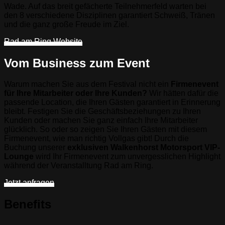
Wade. Auf das breit gefächerte Teilnehmerfeld warten bei
den 8 verschiedene Disziplinen garantiert Schweiß, Tränen
und die ganz große Freude im Ziel.
Rad am Ring Website
Vom Business zum Event
Warum machen Sie aus dem Festival nicht ein
Firmenevent
für Ihre Mitarbeiter oder Ihre Kunden?
Wir hätten dafür die
passende Location, die Ihren Gästen garantiert in Erinnerung
bleibt. Festigen Sie die Geschäftsbeziehungen zu Ihren
Kunden oder machen Sie ganz einfach Ihre Mitarbeiter
glücklich. So oder so zeigen Sie Ihren Gästen mit diesem
Firmenevent, wie man richtig Vollgas gibt! Durch die
Buchung unserer
exklusiven Walkenhorst Motorsport VIP-
Lounge
wird Ihr Firmenevent zum unvergesslichen Highlight
während der Veranstalltung Rad am Ring.
Jetzt anfragen
Benefits