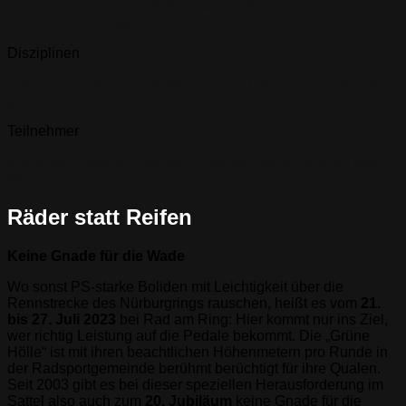
Radsportler, Teammitglieder, Fans und Familie kommen
beim Festival zusammen.
Disziplinen
Teilnehmer können in verschiedenen Disziplinen durch die
grüne Hölle jagen.
Teilnehmer
In 8 verschiedenen Disziplinen ist die Teilnehmerzahl fast 5-
stellig.
Räder statt Reifen
Keine Gnade für die Wade
Wo sonst PS-starke Boliden mit Leichtigkeit über die
Rennstrecke des Nürburgrings rauschen, heißt es vom
21.
bis 27. Juli 2023
bei Rad am Ring: Hier kommt nur ins Ziel,
wer richtig Leistung auf die Pedale bekommt. Die „Grüne
Hölle“ ist mit ihren beachtlichen Höhenmetern pro Runde in
der Radsportgemeinde berühmt berüchtigt für ihre Qualen.
Seit 2003 gibt es bei dieser speziellen Herausforderung im
Sattel also auch zum
20. Jubiläum
keine Gnade für die