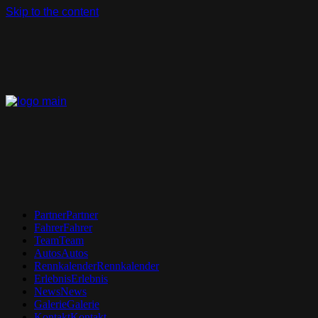
Skip to the content
Partner
Partner
Fahrer
Fahrer
Team
Team
Autos
Autos
Rennkalender
Rennkalender
Erlebnis
Erlebnis
News
News
Galerie
Galerie
Kontakt
Kontakt