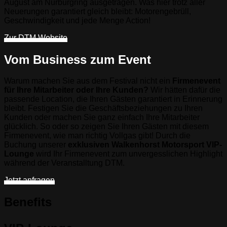
August am Nürburgring ausgetragen. Was hier trotz aller
Neuerungen garantiert gleich bleibt: Motorengebrüll,
Geschwindigkeit und jede Menge Action!
Zur DTM Website
Vom Business zum Event
Warum machen Sie aus dem Festival nicht ein
Firmenevent
für Ihre Mitarbeiter oder Ihre Kunden?
Wir hätten dafür die
passende Location, die Ihren Gästen garantiert in Erinnerung
bleibt. Festigen Sie die Geschäftsbeziehungen zu Ihren
Kunden oder machen Sie ganz einfach Ihre Mitarbeiter
glücklich. So oder so zeigen Sie Ihren Gästen mit diesem
Firmenevent, wie man richtig Vollgas gibt! Durch die
Buchung unserer
exklusiven Walkenhorst Motorsport VIP-
Lounge
wird Ihr Firmenevent zum unvergesslichen Highlight
während der Veranstalltung DTM.
Jetzt anfragen
Benefits