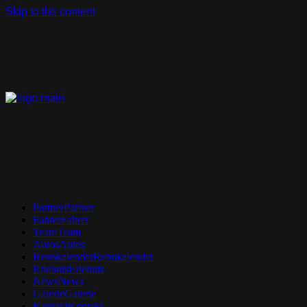
Skip to the content
Partner
Partner
Fahrer
Fahrer
Team
Team
Autos
Autos
Rennkalender
Rennkalender
Erlebnis
Erlebnis
News
News
Galerie
Galerie
Kontakt
Kontakt