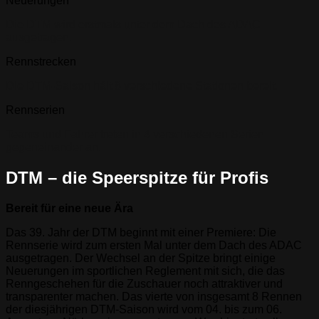
Neuerungen
Die DTM wird erstmals unter dem Dach des ADAC
ausgetragen.
Rennstrecken
Die DTM-Saison hält 8 verschiedene Stationen bereit.
Rennserien
Teams und Fahrer treten in 4 verschiedenen Serien
gegeneinander an.
DTM – die Speerspitze für Profis
Bereit für eine neue Ära
Das 39. Jahr der DTM beginnt mit einer Premiere: Die
Rennserie wird zum ersten Mal unter dem Dach des ADAC
ausgetragen. Der Wechsel an der Spitze bringt einige
Neuerungen im sportlichen Reglement mit sich, die das
Renngeschehen für die Zuschauer noch attraktiver und
transparenter machen. Das vierte von insgesamt 8 Rennen
der diesjährigen DTM-Saison wird vom 04. bis zum 06.