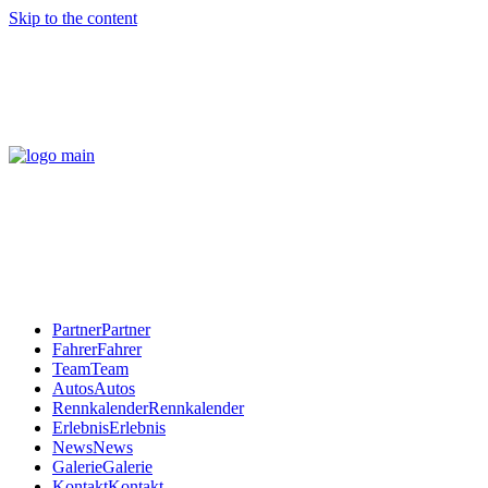
Skip to the content
Partner
Partner
Fahrer
Fahrer
Team
Team
Autos
Autos
Rennkalender
Rennkalender
Erlebnis
Erlebnis
News
News
Galerie
Galerie
Kontakt
Kontakt