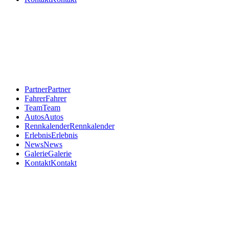
Partner
Partner
Fahrer
Fahrer
Team
Team
Autos
Autos
Rennkalender
Rennkalender
Erlebnis
Erlebnis
News
News
Galerie
Galerie
Kontakt
Kontakt