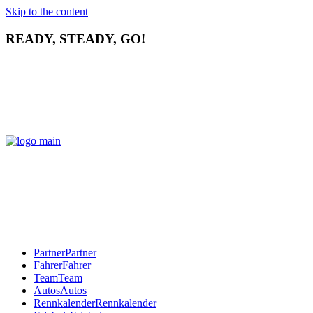
Skip to the content
READY, STEADY, GO!
Partner
Partner
Fahrer
Fahrer
Team
Team
Autos
Autos
Rennkalender
Rennkalender