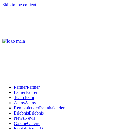
Skip to the content
Partner
Partner
Fahrer
Fahrer
Team
Team
Autos
Autos
Rennkalender
Rennkalender
Erlebnis
Erlebnis
News
News
Galerie
Galerie
Kontakt
Kontakt