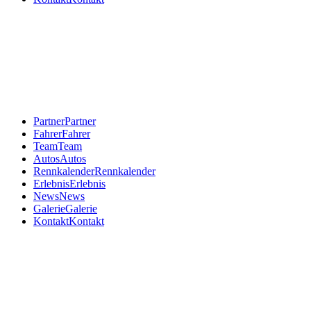
Partner
Partner
Fahrer
Fahrer
Team
Team
Autos
Autos
Rennkalender
Rennkalender
Erlebnis
Erlebnis
News
News
Galerie
Galerie
Kontakt
Kontakt