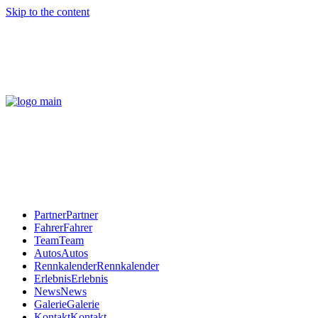
Skip to the content
Partner
Partner
Fahrer
Fahrer
Team
Team
Autos
Autos
Rennkalender
Rennkalender
Erlebnis
Erlebnis
News
News
Galerie
Galerie
Kontakt
Kontakt