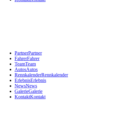
Partner
Partner
Fahrer
Fahrer
Team
Team
Autos
Autos
Rennkalender
Rennkalender
Erlebnis
Erlebnis
News
News
Galerie
Galerie
Kontakt
Kontakt